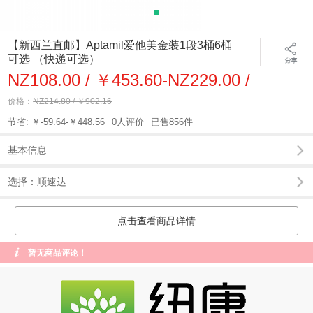
【新西兰直邮】Aptamil爱他美金装1段3桶6桶
可选 （快递可选）
NZ108.00 / ￥453.60-NZ229.00 /
￥961.80
价格：
NZ214.80 / ￥902.16
节省: ￥-59.64-￥448.56
0人评价
已售856件
基本信息
选择：顺速达
点击查看商品详情
暂无商品评论！