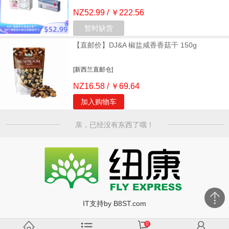
NZ52.99 / ￥222.56
暂时缺货
【直邮价】DJ&A 椒盐咸香香菇干 150g
[新西兰直邮仓]
NZ16.58 / ￥69.64
加入购物车
亲，已经没有东西了哦！
IT支持by B8ST.com
0