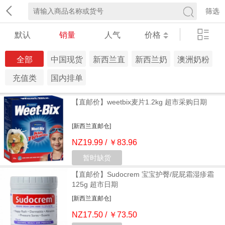
筛选
默认
销量
人气
价格
全部
中国现货
新西兰直
新西兰奶
澳洲奶粉
仓
邮仓
粉仓
仓
充值类
国内排单
发货 生鲜
【直邮价】weetbix麦片1.2kg 超市采购日期
冷链
[新西兰直邮仓]
NZ19.99 / ￥83.96
暂时缺货
【直邮价】Sudocrem 宝宝护臀/屁屁霜湿疹霜
125g 超市日期
[新西兰直邮仓]
NZ17.50 / ￥73.50