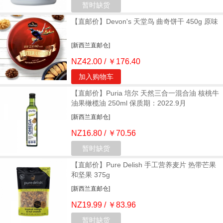
暂时缺货
【直邮价】Devon's 天堂鸟 曲奇饼干 450g 原味
[新西兰直邮仓]
NZ42.00 / ￥176.40
加入购物车
【直邮价】Puria 培尔 天然三合一混合油 核桃牛
油果橄榄油 250ml 保质期：2022.9月
[新西兰直邮仓]
NZ16.80 / ￥70.56
暂时缺货
【直邮价】Pure Delish 手工营养麦片 热带芒果
和坚果 375g
[新西兰直邮仓]
NZ19.99 / ￥83.96
暂时缺货