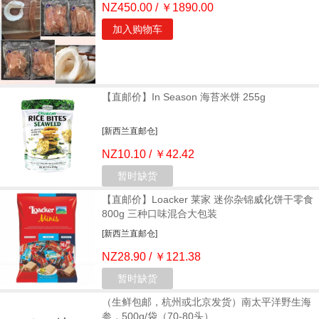
NZ450.00 / ￥1890.00
加入购物车
【直邮价】In Season 海苔米饼 255g
[新西兰直邮仓]
NZ10.10 / ￥42.42
暂时缺货
【直邮价】Loacker 莱家 迷你杂锦威化饼干零食
800g 三种口味混合大包装
[新西兰直邮仓]
NZ28.90 / ￥121.38
暂时缺货
（生鲜包邮，杭州或北京发货）南太平洋野生海
参，500g/袋（70-80头）