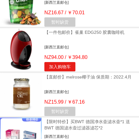
[新西兰直邮仓]
NZ16.67 / ￥70.01
暂时缺货
【一件包邮价】雀巢 EDG250 胶囊咖啡机
[新西兰直邮仓]
NZ94.00 / ￥394.80
加入购物车
【直邮价】melrose椰子油 保质期：2022.4月
[新西兰直邮仓]
NZ15.99 / ￥67.16
暂时缺货
【限时特价】买BWT 德国净水壶滤水壶*1 送
BWT 德国滤水壶过滤器滤芯*2
[新西兰直邮仓]