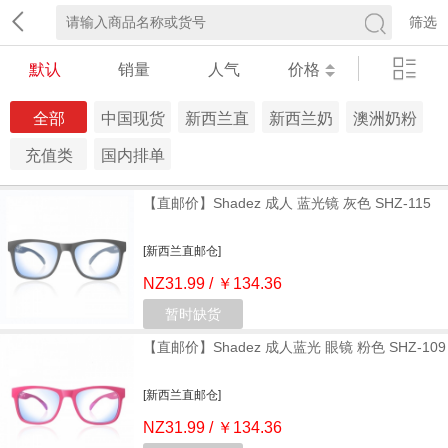
筛选
默认
销量
人气
价格
全部
中国现货
新西兰直
新西兰奶
澳洲奶粉
仓
邮仓
粉仓
仓
充值类
国内排单
发货 生鲜
【直邮价】Shadez 成人 蓝光镜 灰色 SHZ-115
冷链
[新西兰直邮仓]
NZ31.99 / ￥134.36
暂时缺货
【直邮价】Shadez 成人蓝光 眼镜 粉色 SHZ-109
[新西兰直邮仓]
NZ31.99 / ￥134.36