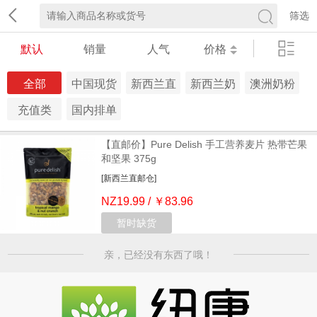
筛选
默认
销量
人气
价格
全部
中国现货
新西兰直
新西兰奶
澳洲奶粉
仓
邮仓
粉仓
仓
充值类
国内排单
发货 生鲜
【直邮价】Pure Delish 手工营养麦片 热带芒果
冷链
和坚果 375g
[新西兰直邮仓]
NZ19.99 / ￥83.96
暂时缺货
亲，已经没有东西了哦！