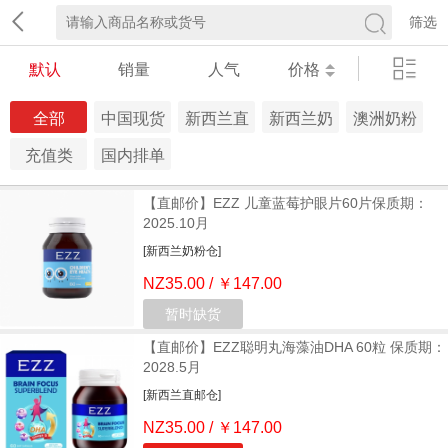
筛选
默认
销量
人气
价格
全部
中国现货
新西兰直
新西兰奶
澳洲奶粉
仓
邮仓
粉仓
仓
充值类
国内排单
发货 生鲜
【直邮价】EZZ 儿童蓝莓护眼片60片保质期：
冷链
2025.10月
[新西兰奶粉仓]
NZ35.00 / ￥147.00
暂时缺货
【直邮价】EZZ聪明丸海藻油DHA 60粒 保质期：
2028.5月
[新西兰直邮仓]
NZ35.00 / ￥147.00