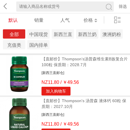
筛选
默认
销量
人气
价格
全部
中国现货
新西兰直
新西兰奶
澳洲奶粉
仓
邮仓
粉仓
仓
充值类
国内排单
发货 生鲜
【直邮价】Thompson‘s汤普森维生素B族复合片
冷链
100粒 保质期：2028.7月
[新西兰直邮仓]
NZ11.80 / ￥49.56
加入购物车
【直邮价】Thompson's 汤普森 液体钙 60粒 保
质期：2027.10月
[新西兰直邮仓]
NZ11.80 / ￥49.56